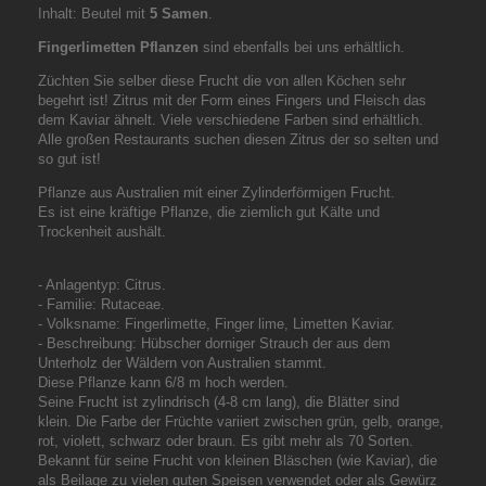
Inhalt: Beutel mit
5 Samen
.
Fingerlimetten Pflanzen
sind ebenfalls bei uns erhältlich.
Züchten Sie selber diese Frucht die von allen Köchen sehr
begehrt ist! Zitrus mit der Form eines Fingers und Fleisch das
dem Kaviar ähnelt. Viele verschiedene Farben sind erhältlich.
Alle großen Restaurants suchen diesen Zitrus der so selten und
so gut ist!
Pflanze aus Australien mit einer Zylinderförmigen Frucht.
Es ist eine kräftige Pflanze, die ziemlich gut Kälte und
Trockenheit aushält.
- Anlagentyp: Citrus.
- Familie: Rutaceae.
- Volksname: Fingerlimette, Finger lime, Limetten Kaviar.
- Beschreibung: Hübscher dorniger Strauch der aus dem
Unterholz der Wäldern von Australien stammt.
Diese Pflanze kann 6/8 m hoch werden.
Seine Frucht ist zylindrisch (4-8 cm lang), die Blätter sind
klein. Die Farbe der Früchte variiert zwischen grün, gelb, orange,
rot, violett, schwarz oder braun. Es gibt mehr als 70 Sorten.
Bekannt für seine Frucht von kleinen Bläschen (wie Kaviar), die
als Beilage zu vielen guten Speisen verwendet oder als Gewürz