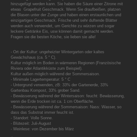
hinzugefügt werden kann. Sie haben die Säure einer Zitrone mit
etwas Grapefruit Geschmack. Wenn Sie draufbeißen, platzen
die Blasen unter der Zunge und haben einen erstaunlichen und
einzigartigen Geschmack. Frische und sehr duftende Blätter
werden auch verwendet, um Gerichte zu würzen und sogar
leckere Getränke Eis, usw können damit gemacht werden.
Fragen sie die besten Köche, sie lieben sie alle!
- Ort der Kultur: ungeheizter Wintergarten oder kaltes
Gewächshaus (ca. 5 ° C).
Kultur möglich im Boden in wärmeren Regionen (Französische
Riviera oder Atlantikküste zum Beispiel).
Kultur außen möglich während der Sommersaison.
- Minimale Lagertemperatur: 5 ° C
- Untergrund verwenden, zB: 33% der Gartenerde, 33%
Gartenbau Kompost, 33% grober Sand.
- Bewässerung während der Wintersaison: feucht: Bewässerung,
wenn die Erde trocken ist ca. 1 cm Oberfläche.
- Bewässerung während der Sommersaison: Nass: Wasser, so
dass das Substrat immer feucht ist.
- Standort: Volle Sonne.
- Blütezeit: Juli-August
- Weinlese: von Dezember bis März