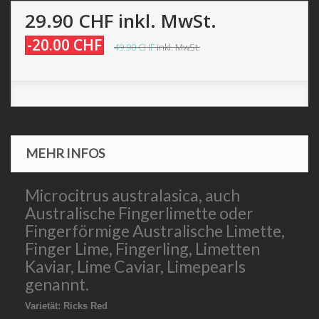
29.90 CHF
inkl. MwSt.
-20.00 CHF
49.90 CHF
inkl. MwSt.
MEHR INFOS
Microcitrus australasica, auch
Australische Fingerlimette oder
Fingerförmige Australische Limette,
Finger Lime, Fingerling, Limetten
Kaviar, Lime Caviar, Limepearls
genannt.
Varietät: Ricks Red