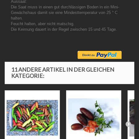
Aussaat:
Die Saat muss in einen gut durchlässigen Boden in ein Mini-
Gewächshaus damit sie eine Mindesttemperatur von 25 ° C
halten.
Feucht halten, aber nicht matschig.
Die Keimung dauert in der Regel zwischen 15 und 45 Tage.
11 ANDERE ARTIKEL IN DER GLEICHEN
KATEGORIE: