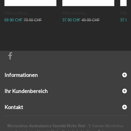
Microcitrus...
Microcitrus...
Micro
69.90 CHF
79.90 CHF
37.90 CHF
49.90 CHF
37.90
Informationen
Ihr Kundenbereich
Kontakt
Microcitrus Australasica Varietät Ricks Red
-
5 Samen Microcitrus