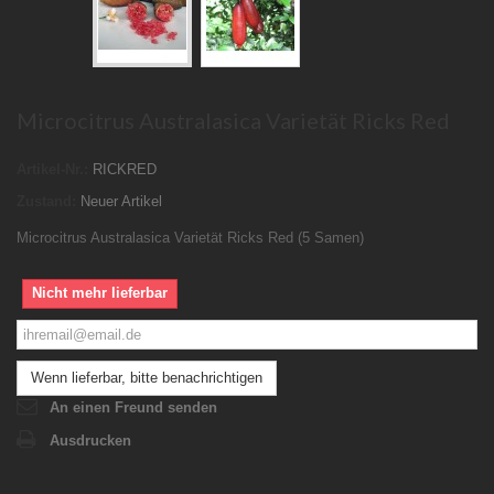
Microcitrus Australasica Varietät Ricks Red
Artikel-Nr.:
RICKRED
Zustand:
Neuer Artikel
Microcitrus Australasica Varietät Ricks Red (5 Samen)
Nicht mehr lieferbar
Wenn lieferbar, bitte benachrichtigen
An einen Freund senden
Ausdrucken