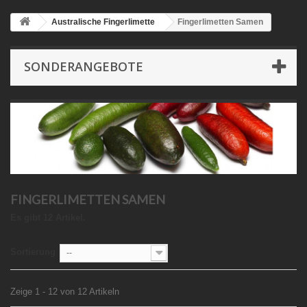
Australische Fingerlimette
Fingerlimetten Samen
SONDERANGEBOTE
FINGERLIMETTEN SAMEN
Es gibt 12 Artikel.
Sortierung
--
Zeige 1 - 12 von 12 Artikeln