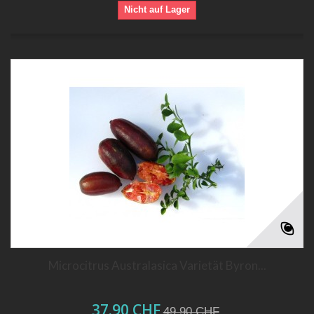
Nicht auf Lager
Microcitrus Australasica Varietät Byron...
37.90 CHF
49.90 CHF