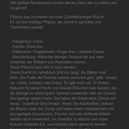
Alle großen Restaurants suchen diesen Zitrus der so selten und
so gut ist!
Pflanze aus Australien mit einer Zylinderförmigen Frucht.
Es ist eine kräftige Pflanze, die ziemlich gut Kälte und
Trockenheit aushält.
- Anlagentyp: Citrus.
- Familie: Rutaceae.
- Volksname: Fingerlimette, Finger lime, Limetten Kaviar.
- Beschreibung: Hübscher dorniger Strauch der aus dem
Unterholz der Wäldern von Australien stammt.
Diese Pflanze kann 6/8 m hoch werden.
Seine Frucht ist zylindrisch (4-8 cm lang), die Blätter sind
klein. Die Farbe der Früchte variiert zwischen grün, gelb, orange,
rot, violett, schwarz oder braun. Es gibt mehr als 70 Sorten.
Bekannt für seine Frucht von kleinen Bläschen (wie Kaviar), die
als Beilage zu vielen guten Speisen verwendet oder als Gewürz
hinzugefügt werden kann. Sie haben die Säure einer Zitrone mit
etwas Grapefruit Geschmack. Wenn Sie draufbeißen, platzen
die Blasen unter der Zunge und haben einen erstaunlichen und
einzigartigen Geschmack. Frische und sehr duftende Blätter
werden auch verwendet, um Gerichte zu würzen und sogar
leckere Getränke Eis, usw können damit gemacht werden.