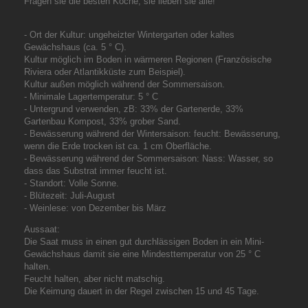
Fragen sie die besten Köche, sie lieben sie alle!
- Ort der Kultur: ungeheizter Wintergarten oder kaltes
Gewächshaus (ca. 5 ° C).
Kultur möglich im Boden in wärmeren Regionen (Französische
Riviera oder Atlantikküste zum Beispiel).
Kultur außen möglich während der Sommersaison.
- Minimale Lagertemperatur: 5 ° C
- Untergrund verwenden, zB: 33% der Gartenerde, 33%
Gartenbau Kompost, 33% grober Sand.
- Bewässerung während der Wintersaison: feucht: Bewässerung,
wenn die Erde trocken ist ca. 1 cm Oberfläche.
- Bewässerung während der Sommersaison: Nass: Wasser, so
dass das Substrat immer feucht ist.
- Standort: Volle Sonne.
- Blütezeit: Juli-August
- Weinlese: von Dezember bis März
Aussaat:
Die Saat muss in einen gut durchlässigen Boden in ein Mini-
Gewächshaus damit sie eine Mindesttemperatur von 25 ° C
halten.
Feucht halten, aber nicht matschig.
Die Keimung dauert in der Regel zwischen 15 und 45 Tage.