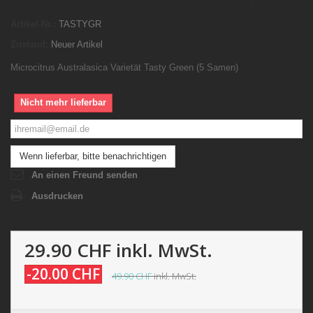
Artikel-Nr.:
TASTYGR
Zustand:
Neuer Artikel
Microcitrus Australasica Varietät Tasty Green (5 Samen)
Nicht mehr lieferbar
Wenn lieferbar, bitte benachrichtigen
An einen Freund senden
Ausdrucken
29.90 CHF
inkl. MwSt.
-20.00 CHF
49.90 CHF
inkl. MwSt.