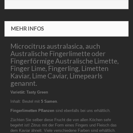
MEHR INFOS
Microcitrus australasica, auch
Australische Fingerlimette oder
Fingerförmige Australische Limette,
Finger Lime, Fingerling, Limetten
Kaviar, Lime Caviar, Limepearls
genannt.
Varietät: Tasty Green
Inhalt: Beutel mit
5 Samen
.
Fingerlimetten Pflanzen
sind ebenfalls bei uns erhältlich.
Züchten Sie selber diese Frucht die von allen Köchen sehr
begehrt ist! Zitrus mit der Form eines Fingers und Fleisch das
dem Kaviar ähnelt. Viele verschiedene Farben sind erhältlich.