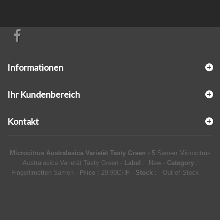
Informationen
Ihr Kundenbereich
Kontakt
Microcitrus Australasica Varietät Tasty Green
-
5 Samen Microcitrus
Australasica Varietät Tasty Green
-
Label
:
New
-
Category
:
Fingerlimetten Samen
-
Price
:
29.90
CHF
-
Stock
: Out of Stock