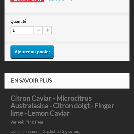
Quantité
Ajouter au panier
EN SAVOIR PLUS
Citron Caviar - Microcitrus
Australasica - Citron doigt - Finger
lime - Lemon Caviar
Variété: Pink Pearl
Conditionnement :
Sachet de
5 graines
.