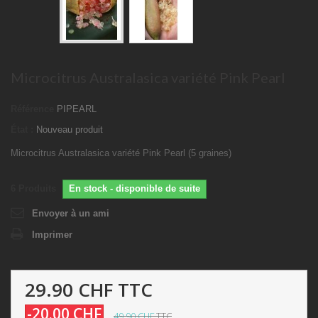
Microcitrus Australasica variété Pink Pearl
Référence
PIPEARL
État :
Nouveau produit
Microcitrus Australasica variété Pink Pearl (5 graines)
6
Produits
En stock - disponible de suite
Envoyer à un ami
Imprimer
29.90 CHF
TTC
-20.00 CHF
49.90 CHF
TTC