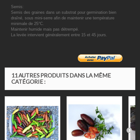
Semis
:
Semis des graines dans un substrat pour germination bien
draîné, sous mini-serre afin de maintenir une température
minimale de 25°C.
Maintenir humide mais pas détrempé.
La levée intervient généralement entre 15 et 45 jours.
11 AUTRES PRODUITS DANS LA MÊME
CATÉGORIE :