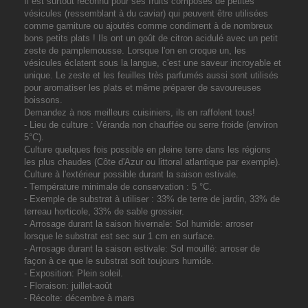
Il est surtout reconnu pour ses fruits composés de petites
vésicules (ressemblant à du caviar) qui peuvent être utilisées
comme garniture ou ajoutés comme condiment à de nombreux
bons petits plats ! Ils ont un goût de citron acidulé avec un petit
zeste de pamplemousse. Lorsque l'on en croque un, les
vésicules éclatent sous la langue, c'est une saveur incroyable et
unique. Le zeste et les feuilles très parfumés aussi sont utilisés
pour aromatiser les plats et même préparer de savoureuses
boissons.
Demandez à nos meilleurs cuisiniers, ils en raffolent tous!
-
Lieu de culture
: Véranda non chauffée ou serre froide (environ
5°C).
Culture quelques fois possible en pleine terre dans les régions
les plus chaudes (Côte d'Azur ou littoral atlantique par exemple).
Culture à l'extérieur possible durant la saison estivale.
-
Température minimale de conservation
: 5 °C.
-
Exemple de substrat à utiliser
: 33% de terre de jardin, 33% de
terreau horticole, 33% de sable grossier.
-
Arrosage durant la saison hivernale
: Sol humide: arroser
lorsque le substrat est sec sur 1 cm en surface.
-
Arrosage durant la saison estivale
: Sol mouillé: arroser de
façon à ce que le substrat soit toujours humide.
-
Exposition
: Plein soleil.
-
Floraison
: juillet-août
-
Récolte
: décembre à mars