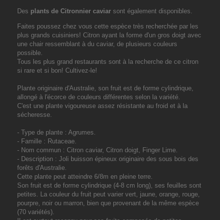
Des
plants de Citronnier caviar
sont également disponibles.
Faites poussez chez vous cette espèce très recherchée par les
plus grands cuisiniers! Citron ayant la forme d'un gros doigt avec
une chair ressemblant à du caviar, de plusieurs couleurs
possible.
Tous les plus grand restaurants sont à la recherche de ce citron
si rare et si bon! Cultivez-le!
Plante originaire d'Australie, son fruit est de forme cylindrique,
allongé à l'écorce de couleurs différentes selon la variété.
C'est une plante vigoureuse assez résistante au froid et à la
sécheresse.
-
Type de plante
: Agrumes.
-
Famille
: Rutaceae.
-
Nom commun
: Citron caviar, Citron doigt, Finger Lime.
-
Description
: Joli buisson épineux originaire des sous bois des
forêts d'Australie.
Cette plante peut atteindre 6/8m en pleine terre.
Son fruit est de forme cylindrique (4-8 cm long), ses feuilles sont
petites. La couleur du fruit peut varier vert, jaune, orange, rouge,
pourpre, noir ou marron, bien que provenant de la même espèce
(70 variétés).