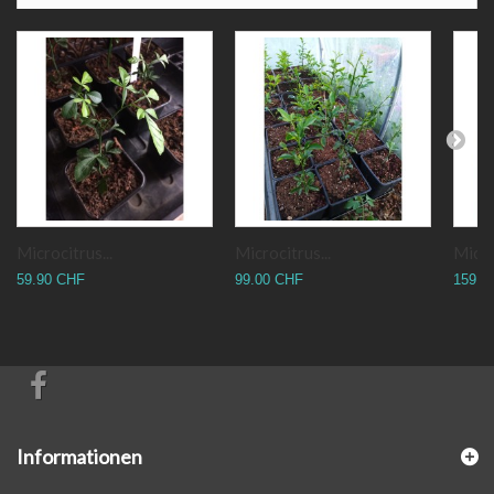
Microcitrus...
Microcitrus...
Micro
59.90 CHF
99.00 CHF
159.0
Informationen