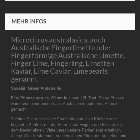
MEHR INFOS
Microcitrus australasica, auch
Australische Fingerlimette oder
Fingerförmige Australische Limette,
Finger Lime, Fingerling, Limetten
Kaviar, Lime Caviar, Limepearls
genannt.
Varietät: Green Alstonville
Eine
Pflanze von ca. 80 cm
in einem 12L Topf. Diese Pflanze
wurde von einer unserer aus Australien importierten Pflanze
gemacht.
Züchten Sie selber diese Frucht die von allen Köchen sehr
begehrt ist! Zitrus mit der Form eines Fingers und Fleisch das
dem Kaviar ähnelt. Viele verschiedene Farben sind erhältlich.
Alle großen Restaurants suchen diesen Zitrus der so selten und