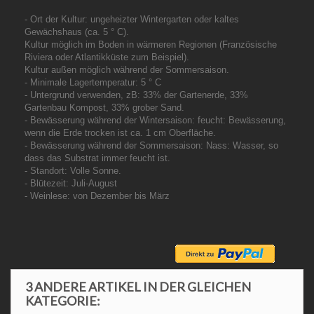
- Ort der Kultur: ungeheizter Wintergarten oder kaltes
Gewächshaus (ca. 5 ° C).
Kultur möglich im Boden in wärmeren Regionen (Französische
Riviera oder Atlantikküste zum Beispiel).
Kultur außen möglich während der Sommersaison.
- Minimale Lagertemperatur: 5 ° C
- Untergrund verwenden, zB: 33% der Gartenerde, 33%
Gartenbau Kompost, 33% grober Sand.
- Bewässerung während der Wintersaison: feucht: Bewässerung,
wenn die Erde trocken ist ca. 1 cm Oberfläche.
- Bewässerung während der Sommersaison: Nass: Wasser, so
dass das Substrat immer feucht ist.
- Standort: Volle Sonne.
- Blütezeit: Juli-August
- Weinlese: von Dezember bis März
3 ANDERE ARTIKEL IN DER GLEICHEN
KATEGORIE: