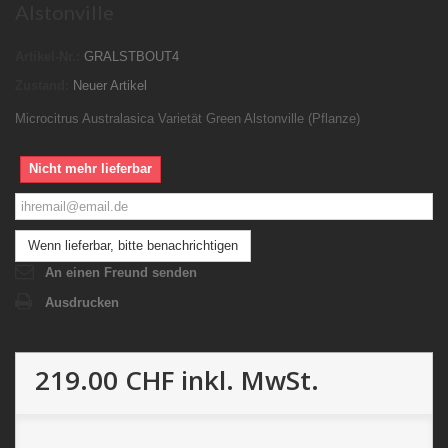
Alstonville
Artikel-Nr.:
GRALSTBOUT4
Zustand:
Neuer Artikel
Microcitrus Australasica Varietät Green Alstonville (Pflanze)
Nicht mehr lieferbar
Wenn lieferbar, bitte benachrichtigen
An einen Freund senden
Ausdrucken
219.00 CHF
inkl. MwSt.