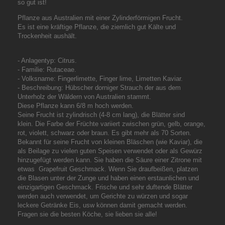
so gut ist!
Pflanze aus Australien mit einer Zylinderförmigen Frucht.
Es ist eine kräftige Pflanze, die ziemlich gut Kälte und
Trockenheit aushält.
- Anlagentyp: Citrus.
- Familie: Rutaceae.
- Volksname: Fingerlimette, Finger lime, Limetten Kaviar.
- Beschreibung: Hübscher dorniger Strauch der aus dem
Unterholz der Wäldern von Australien stammt.
Diese Pflanze kann 6/8 m hoch werden.
Seine Frucht ist zylindrisch (4-8 cm lang), die Blätter sind
klein. Die Farbe der Früchte variiert zwischen grün, gelb, orange,
rot, violett, schwarz oder braun. Es gibt mehr als 70 Sorten.
Bekannt für seine Frucht von kleinen Bläschen (wie Kaviar), die
als Beilage zu vielen guten Speisen verwendet oder als Gewürz
hinzugefügt werden kann. Sie haben die Säure einer Zitrone mit
etwas Grapefruit Geschmack. Wenn Sie draufbeißen, platzen
die Blasen unter der Zunge und haben einen erstaunlichen und
einzigartigen Geschmack. Frische und sehr duftende Blätter
werden auch verwendet, um Gerichte zu würzen und sogar
leckere Getränke Eis, usw können damit gemacht werden.
Fragen sie die besten Köche, sie lieben sie alle!